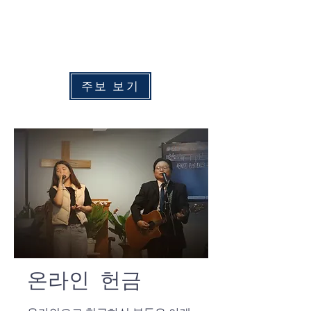
수
요 예배:
​
오후 7:00
주중 새벽예배: 화 - 금 오전 6:00
​토요 새벽예배: 토요일 오전 6:30
주보 보기
온라인 헌금