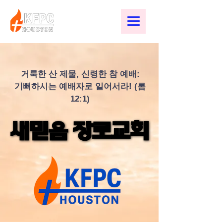
거룩한 산 제물, 신령한 참 예배:
기뻐하시는 예배자로 일어서라! (롬
12:1)
새믿음 장로교회
새믿음 장로교회