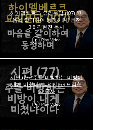
하이델베르크 요리문답 (107) "마
음을 같이하여 동정하며" 벧전
3:8 김현진 목사
Play Video
시편 (77) "주를 비방하는 비방이
내게 미쳤나이다" 시 69:9 김현
진 목사
Play Video