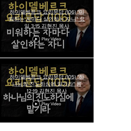
하이델베르크 요리문답 (106) "미
워하는 자마다 살인하는 자니" 요
일 3:15 김현진 목사
Play Video
하이델베르크 요리문답 (105) "하
나님의 진노하심에 맡기라" 롬
12:19 김현진 목사
Play Video