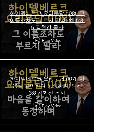
하이델베르크 요리문답 (108) "그
이름조차도 부르지 말라" 엡 5:3-
5 김현진 목사
Play Video
하이델베르크 요리문답 (107) "마
음을 같이하여 동정하며" 벧전
3:8 김현진 목사
Play Video