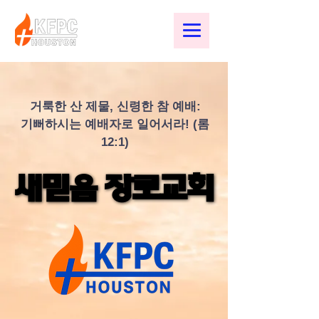
거룩한 산 제물, 신령한 참 예배:
기뻐하시는 예배자로 일어서라! (롬
12:1)
새믿음 장로교회
새믿음 장로교회