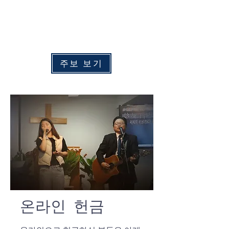
수
요 예배:
​
오후 7:00
주중 새벽예배: 화 - 금 오전 6:00
​토요 새벽예배: 토요일 오전 6:30
주보 보기
온라인 헌금