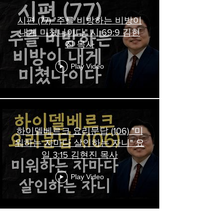
시편 (77) "주를 비방하는 비방이
내게 미쳤나이다" 시 69:9 김현
진 목사
Play Video
하이델베르크 요리문답 (106) "미
워하는 자마다 살인하는 자니" 요
일 3:15 김현진 목사
Play Video