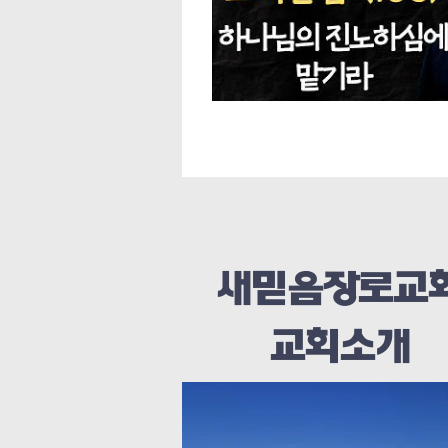
새믿음장로교
교회소개