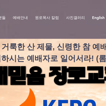
분들
예배안내
원로목사 칼럼
사진갤러리
English
거룩한 산 제물, 신령한 참 예배
하시는 예배자로 일어서라! (롬 1
새믿음 장로
새믿음 장로