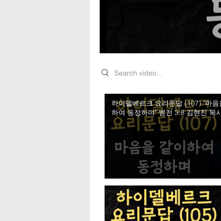
Search videos
하이델베르크 요리문답 (107) "마음
하여 동정하며" 벧전 3:8 김현진 목