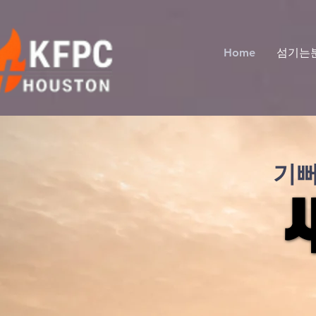
Home
섬기는
기뻐