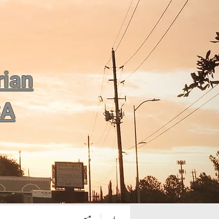
rian
CA