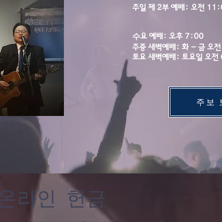
주일 제 2부 예배: 오전 11:
수
요 예배:
​
오후 7:00
주중 새벽예배: 화 - 금 오전 
​토요 새벽예배: 토요일 오전 
주보 
온라인 헌금