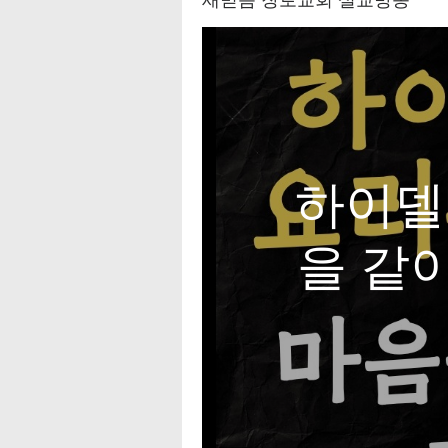
하이델베
을 같이