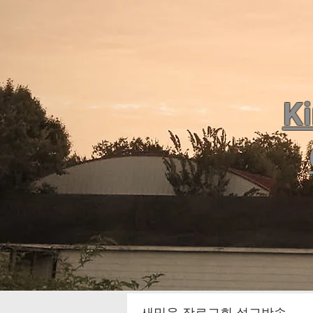
Ki
새믿음 장로교회 설교방송