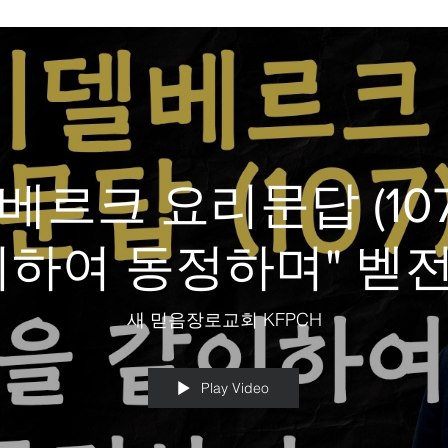
르크 요리문답 (107
하여 동정하며" 벧전 
현진 목사
새 믿음장로교회 KFPCH
Play Video