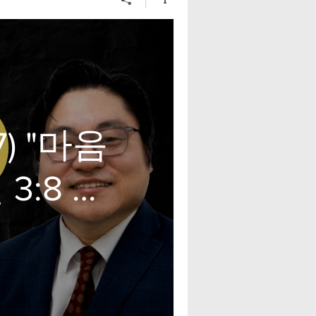
) "마음
3:8 김