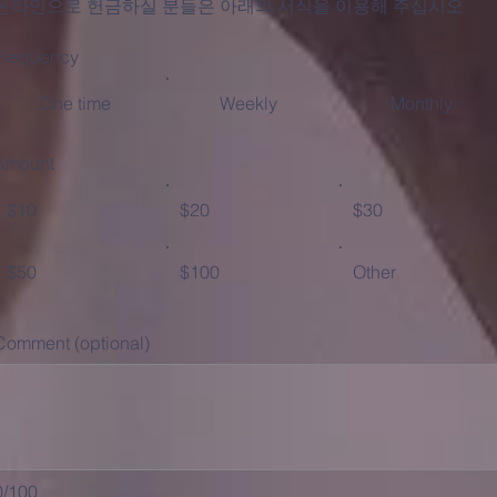
온라인으로 헌금하실 분들은 아래의 서식을 이용해 주십시오
Frequency
One time
Weekly
Monthly
Amount
$10
$20
$30
$50
$100
Other
Comment (optional)
0/100