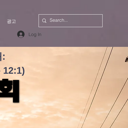
광고
Log In
:
2:1)
교회
교회