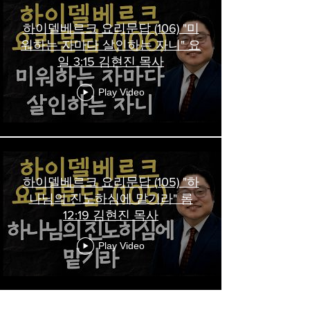
하이델베르크 요리문답 (106) "미
워하는 자마다 살인하는 자니" 요
일 3:15 김현진 목사
Play Video
하이델베르크 요리문답 (105) "하
나님의 진노하심에 맡기라" 롬
12:19 김현진 목사
Play Video