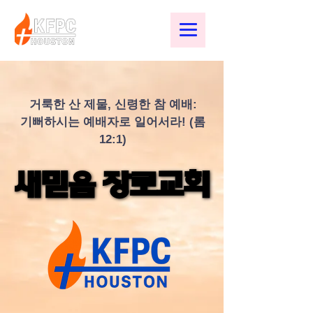
거룩한 산 제물, 신령한 참 예배:
기뻐하시는 예배자로 일어서라! (롬
12:1)
새믿음 장로교회
새믿음 장로교회