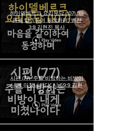
하이델베르크 요리문답 (107) "마
음을 같이하여 동정하며" 벧전
3:8 김현진 목사
Play Video
시편 (77) "주를 비방하는 비방이
내게 미쳤나이다" 시 69:9 김현
진 목사
Play Video