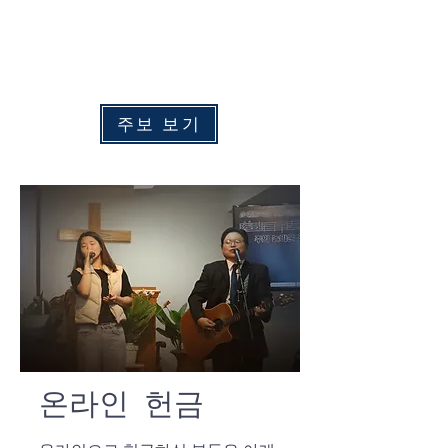
수
요 예배:
​
오후 7:00
주중 새벽예배: 화 - 금 오전 6:00
​토요 새벽예배: 토요일 오전 6:30
주보 보기
온라인 헌금