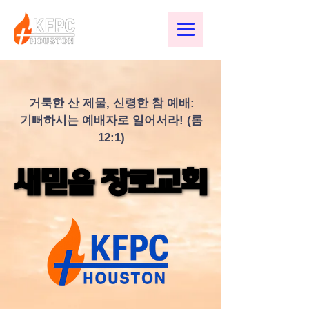
거룩한 산 제물, 신령한 참 예배:
기뻐하시는 예배자로 일어서라! (롬
12:1)
새믿음 장로교회
새믿음 장로교회