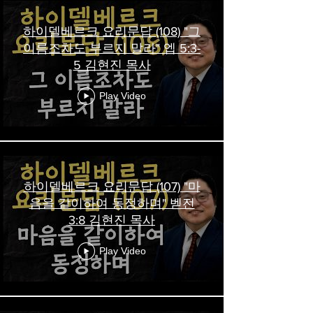
하이델베르크 요리문답 (108) "그
이름조차도 부르지 말라" 엡 5:3-
5 김현진 목사
Play Video
하이델베르크 요리문답 (107) "마
음을 같이하여 동정하며" 벧전
3:8 김현진 목사
Play Video