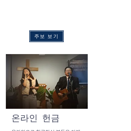
수
요 예배:
​
오후 7:00
주중 새벽예배: 화 - 금 오전 6:00
​토요 새벽예배: 토요일 오전 6:30
주보 보기
온라인 헌금