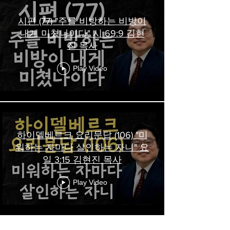
시편 (77) "주를 비방하는 비방이
내게 미쳤나이다" 시 69:9 김현
진 목사
Play Video
하이델베르크 요리문답 (106) "미
워하는 자마다 살인하는 자니" 요
일 3:15 김현진 목사
Play Video