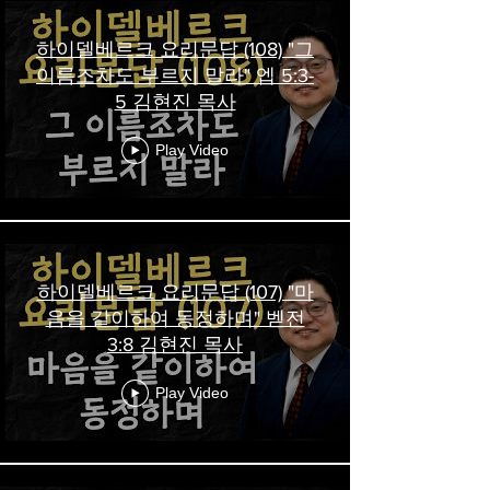
하이델베르크 요리문답 (108) "그
이름조차도 부르지 말라" 엡 5:3-
5 김현진 목사
Play Video
하이델베르크 요리문답 (107) "마
음을 같이하여 동정하며" 벧전
3:8 김현진 목사
Play Video