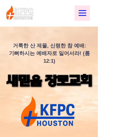
거룩한 산 제물, 신령한 참 예배:
기뻐하시는 예배자로 일어서라! (롬
12:1)
새믿음 장로교회
새믿음 장로교회