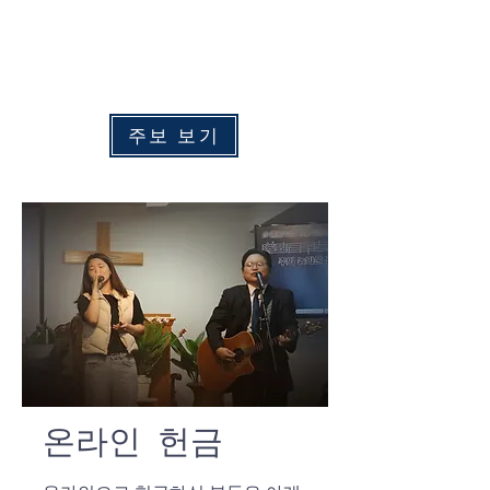
수
요 예배:
​
오후 7:00
주중 새벽예배: 화 - 금 오전 6:00
​토요 새벽예배: 토요일 오전 6:30
주보 보기
온라인 헌금