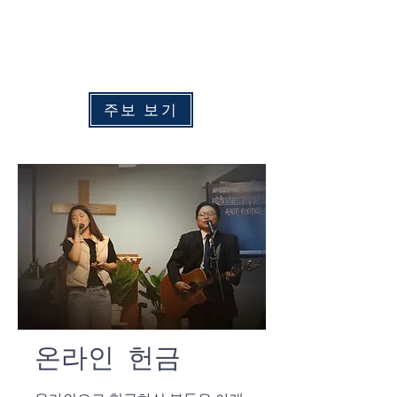
수
요 예배:
​
오후 7:00
주중 새벽예배: 화 - 금 오전 6:00
​토요 새벽예배: 토요일 오전 6:30
주보 보기
온라인 헌금