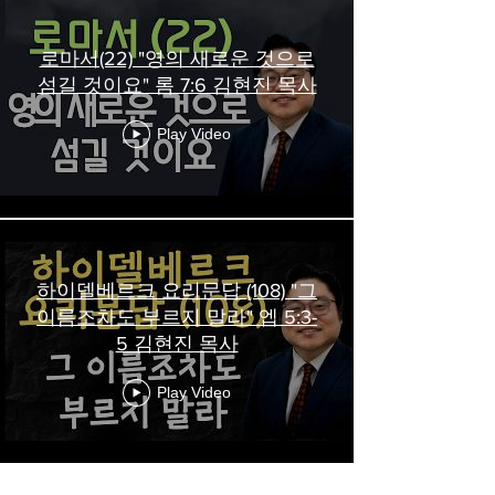
로마서(22) "영의 새로운 것으로
섬길 것이요" 롬 7:6 김현진 목사
Play Video
하이델베르크 요리문답 (108) "그
이름조차도 부르지 말라" 엡 5:3-
5 김현진 목사
Play Video