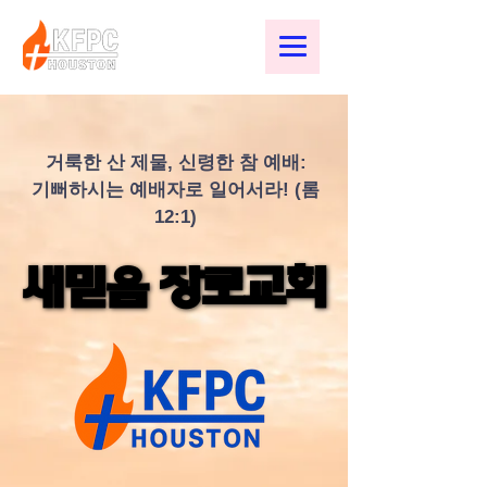
거룩한 산 제물, 신령한 참 예배:
기뻐하시는 예배자로 일어서라! (롬
12:1)
새믿음 장로교회
새믿음 장로교회