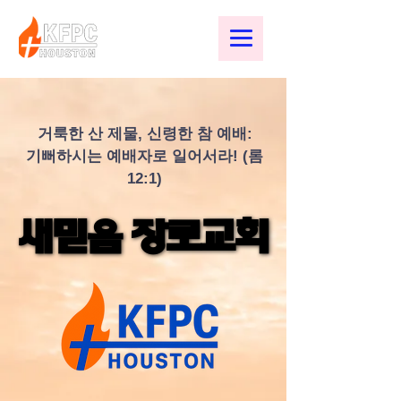
거룩한 산 제물, 신령한 참 예배:
기뻐하시는 예배자로 일어서라! (롬
12:1)
새믿음 장로교회
새믿음 장로교회