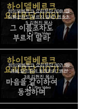
하이델베르크 요리문답 (108) "그
이름조차도 부르지 말라" 엡 5:3-
5 김현진 목사
Play Video
하이델베르크 요리문답 (107) "마
음을 같이하여 동정하며" 벧전
3:8 김현진 목사
Play Video