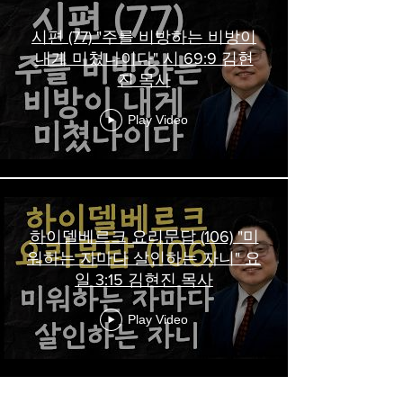
시편 (77) "주를 비방하는 비방이
내게 미쳤나이다" 시 69:9 김현
진 목사
Play Video
하이델베르크 요리문답 (106) "미
워하는 자마다 살인하는 자니" 요
일 3:15 김현진 목사
Play Video