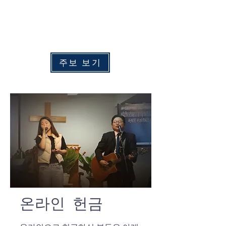
수
요 예배:
​
오후 7:00
주중 새벽예배: 화 - 금 오전 6:00
​토요 새벽예배: 토요일 오전 6:30
주보 보기
온라인 헌금