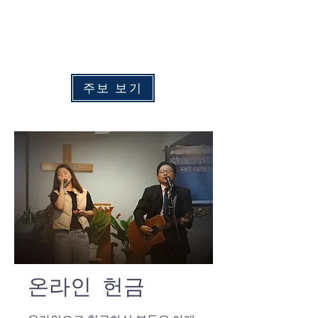
수
요 예배:
​
오후 7:00
주중 새벽예배: 화 - 금 오전 6:00
​토요 새벽예배: 토요일 오전 6:30
주보 보기
온라인 헌금