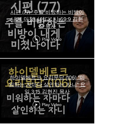
시편 (77) "주를 비방하는 비방이
내게 미쳤나이다" 시 69:9 김현
진 목사
Play Video
하이델베르크 요리문답 (106) "미
워하는 자마다 살인하는 자니" 요
일 3:15 김현진 목사
Play Video