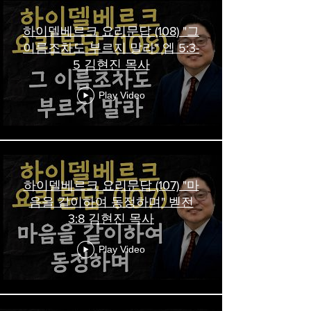
하이델베르크 요리문답 (108) "그
이름조차도 부르지 말라" 엡 5:3-
5 김현진 목사
Play Video
하이델베르크 요리문답 (107) "마
음을 같이하여 동정하며" 벧전
3:8 김현진 목사
Play Video