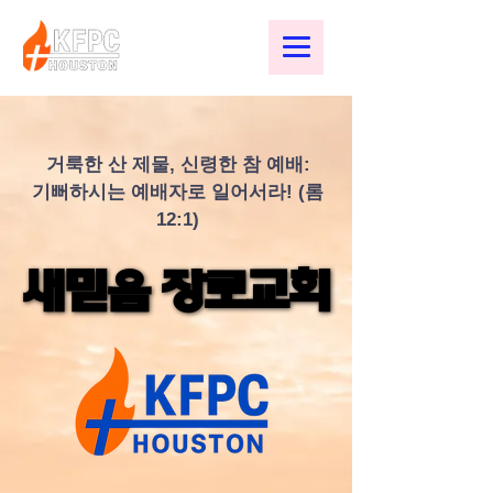
거룩한 산 제물, 신령한 참 예배:
기뻐하시는 예배자로 일어서라! (롬
12:1)
새믿음 장로교회
새믿음 장로교회