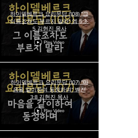
하이델베르크 요리문답 (108) "그
이름조차도 부르지 말라" 엡 5:3-
5 김현진 목사
Play Video
하이델베르크 요리문답 (107) "마
음을 같이하여 동정하며" 벧전
3:8 김현진 목사
Play Video