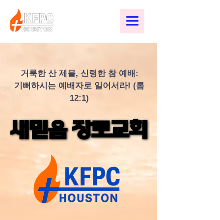
거룩한 산 제물, 신령한 참 예배:
기뻐하시는 예배자로 일어서라! (롬
12:1)
새믿음 장로교회
새믿음 장로교회