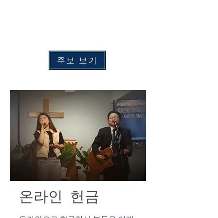
수
요 예배:
​
오후 7:00
주중 새벽예배: 화 - 금 오전 6:00
​토요 새벽예배: 토요일 오전 6:30
주보 보기
온라인 헌금