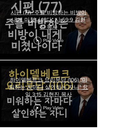
시편 (77) "주를 비방하는 비방이
내게 미쳤나이다" 시 69:9 김현
진 목사
Play Video
하이델베르크 요리문답 (106) "미
워하는 자마다 살인하는 자니" 요
일 3:15 김현진 목사
Play Video