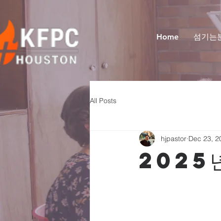
Home
섬기는
All Posts
hjpastor
Dec 23, 2
2025
                         
                          