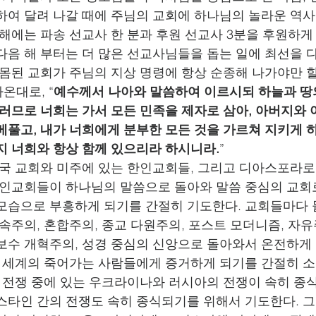
하여 달려 나갈 때에 주님의 교회에 하나님의 놀라운 역
 해에는 파송 선교사 한 분과 후원 선교사 3분을 후원하게
다음 해 부터는 더 많은 선교사님들을 돕는 일에 최선을 
 몸된 교회가 주님의 지상 명령에 항상 순종해 나가야만 할
나온대로, “
예수께서 나아와 말씀하여 이르시되 하늘과 땅
그러므로 너희는 가서 모든 민족을 제자로 삼아, 아버지와
베풀고, 내가 너희에게 분부한 모든 것을 가르쳐 지키게 
지 너희와 항상 함께 있으리라 하시니라.
”              
한국 교회와 미주에 있는 한인교회들, 그리고 디아스포라로
한인교회들이 하나님의 말씀으로 돌아와 말씀 중심의 교회
모습으로 부흥하게 되기를 간절히 기도한다. 교회들마다
세속주의, 혼합주의, 종교 다원주의, 포스트 모더니즘, 자
보수 개혁주의, 성경 중심의 신앙으로 돌아와서 온전하게
전 세계의 죽어가는 사람들에게 증거하게 되기를 간절히 소
도 전쟁 중에 있는 우크라이나와 러시아의 전쟁이 속히 
스타인 간의 전쟁도 속히 종식되기를 위해서 기도한다. 그