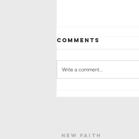
모든 것이 다 하나님의 은혜
Comments
입니다 (5)
이인승 목사(새 믿음장로교회 원
로목사) 코리아 월드 종교 칼럼니
Write a comment...
스트
new Faith