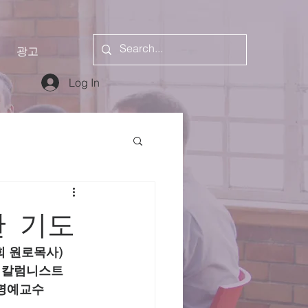
광고
Log In
한 기도
        이인승 목사(새 믿음장로교회 원로목사)
코리아 월드 종교 칼럼니스트
부개혁신학교 명예교수