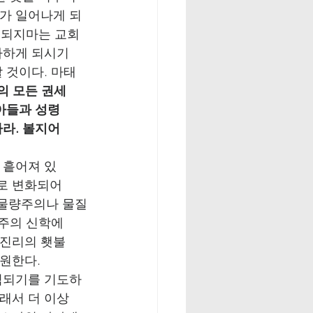
사가 일어나게 되
 되지마는 교회
다하게 되시기
 것이다. 마태
의 모든 권세
 아들과 성령
하라. 볼지어
 흩어져 있
로 변화되어
 물량주의나 물질
유주의 신학에
 진리의 횃불
원한다.
종식되기를 기도하
래서 더 이상