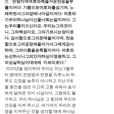
면, “
온땅이여여호와께즐거운찬송을부
를지어다. 기쁨으로여호와를섬기며, 노
래하면서그의앞에나아갈지어다. 여호와
가우리하나님이신줄너희는알지어다. 그
는우리를지으신이요, 우리는그의것이
니, 그의백성이요, 그의기르시는양이로
다. 감사함으로그의문에들어가며, 찬송
함으로그의궁정에들어가서그에게감사
하며, 그의이름을송축할지어다. 여호와
는선하시니그의인자하심이영원하고, 그
의성실하심이대대에  이르리로다.”
 2020년을 맞이하여 우리는 지난 3월부
터 펜데믹 전염병과 전쟁을 치루느라 하
루도 긴장을 늦추지 아니하고 지난 9개
월 동안을 많은 수고와 고통 속에서 숨가
쁘게 달려온 것이 사실이다. 그럼에도 불
구하고, 우리 하나님은 그 동안에 우리의 
건강을 지켜 주시고, 여기까지 우리의 생
명을 지켜주신 것을 생각할 때에 하나님 