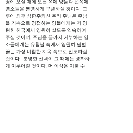
땅에 오실 때에 오른 쪽에 양들과 왼쪽에 
염소들을 분명하게 구별하실 것이다. 그 
후에 최후 심판주되신 우리 주님은 주님
을 기쁨으로 영접하는 양들에게는 저 영
원한 천국에서 영원히 살도록 약속하여 
주실 것이며, 주님을 끝까지 거부하는 염
소들에게는 유황불 속에서 영원히 펄펄 
끓는 가장 비참한 지옥 속으로 인도하실 
것이다.  분명한 선택이 그 때에는 명확하
게 이루어질 것이다. 더 이상은 미룰 수
가 없을 것이다. 우리는 그 날이 오기 전
에 미리 미리 기도로 준비하면서 감사함
으로 하나님 앞에 예배를 드리며, 찬송함
으로 하나님을 영화롭게 하는 일에 최선
을 다해야만 할 것이다. 추수감사절에만 
우리가 하나님께 감사하며 찬양할 것이 
아니라, 우리를 지으시고, 우리를 인도하
시며, 우리를 도우시는 우리 아버지 하나
님 앞에 지속적으로 찬양과 영광과 존귀