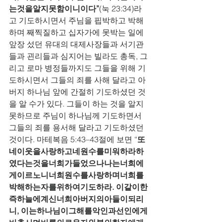
는것을알지못함이니이다”
(눅 23:34)라
고 기도하시면서 주님을 핍박하고 박해
하며 째찍질하고 십자가에 못박는 일에 
앞장 섰던 유대의 대제사장들과 서기관
들과 괸리들과 심지어는 빌라도 총독, 그
리고 로마 병정들까지도 그들을 위해 기
도하시면서 그들의 죄를 사해 달라고 아
버지 하나님 앞에 간절히 기도하셨던 것
을 알 수가 있다. 그들이 하는 것을 알지 
못하므로 주님이 하나님께 기도하면서 
그들의 죄를 용서해 달라고 기도하셨던 
것이다. 마테복음 5:43–43절에 보면 “
또
네이웃을사랑하고네원수를미워하라하
였다는것을너희가들었으나나는너희에
게이르노니너희원수를사랑하며너희를
박해하는자를위하여기도하라. 이같이한
즉하늘에계신너희아버지의아들이되리
니, 이는하나님이그해를악인과선인에게