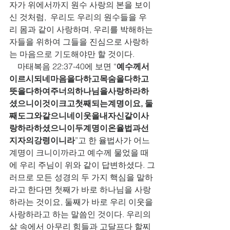
자가 위에서까지 원수 사랑의 본을 보이
신 것처럼,  우리도 우리의 원수들을 우
리 몸과 같이 사랑하며, 우리를 박해하는 
자들을 위하여 그들을 진심으로 사랑하
는 마음으로 기도해야만 할 것이다.          
    마태복음 22:37-40에 보면 “
예수께서
이르시되네마음을다하고목숨을다하고
뜻을다하여주너의하나님을사랑하라하
셨으니이것이크고첫째되는계명이요, 둘
째도그와같으니네이웃을내자신같이사
랑하라하셨으니이두계명이온율법과선
지자의강령이니라
”고 한 율법사가 어느 
계명이 크니이까라고 예수께 물었을 때
에 우리 주님이 위와 같이 답변하셨다. 그
러므로 모든 성경의 두 가지 핵심을 말하
라고 한다면 첫째가 바로 하나님을 사랑
하라는 것이요, 둘째가 바로 우리 이웃을 
사랑하라고 하는 말씀인 것이다. 우리의 
삶 속에서 아무리 힘들과 고달프다 할찌