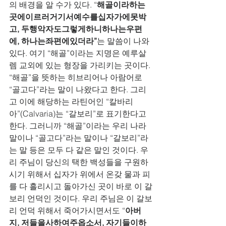
의 배경을 알 수가 있다. “
해골이라하는
곳에이르러거기서예수를십자가에못박
고, 두행악자도그렇게하니하나는우편
에, 하나는좌편에있더라”
는 말씀이 나와 
있다. 여기 “해골”이라는 지명은 예루살
렘 교외에 있는 형장을 가리키는 곳이다. 
“해골”을 뜻하는 히브리어나 아람어로  
“골고다”라는 말이 나왔다고 한다. 그리
고 이에 해당하는 라틴어인 “칼바리
아”(Calvaria)는 “갈보리”로 표기한다고 
한다. 그러니까 “해골”이라는 우리 나라  
말이나 “골고다”라는 말이나 “갈보리”라
는 말 등은 모두 다 같은 말인 것이다. 우
리 주님이 당신의 택한 백성들을 구원하
시기 위해서 십자가 위에서 온갖 물과 피
를 다 흘리시고 돌아가신 곳이 바로 이 갈
보리 언덕인 것이다. 우리 주님은 이 갈보
리 언덕 위해서 죽어가시면서도 “
아버
지, 저들을사하여주옵소서, 자기들이하