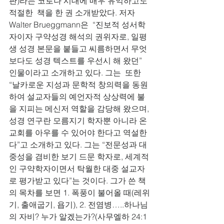
판)라는 코로나 시대에 매우 유익하고도 
적절한  책을 한 권 소개받았다. 저자 
Walter Brueggmann은  “진보적 성서학
자이자 구약성경 해석의 권위자로, 일평
생 성경 본문을 붙들고 씨름하면서 무엇
보다도 성경 텍스트를 우선시 해 왔던” 
인물이라고 소개하고 있다. 그는  또한 
“날카로운 지성과 문학적 창의력을 동원
하여 설교자들의 예언자적 상상력에 불
을 지피는 메신저 역할을 감당해 왔으며, 
성경 연구란 모름지기 학자뿐 아니라 온 
교회를 아우를 수 있어야 한다고 역설한
다”고 소개하고 있다. 그는 “전문성과 대
중성을 겸비한 보기 드문 학자로, 세계적
인 구약학자이면서 탁월한 대중 설교자
로 평가받고 있다”는 것이다. 그가 쓴 책
의 목차를 보면 1. 폭풍이 불어올 때(레위
기, 출애굽기, 욥기), 2. 전염병…..하나님
의 자비? 누가 알겠는가?(사무엘하 24:1