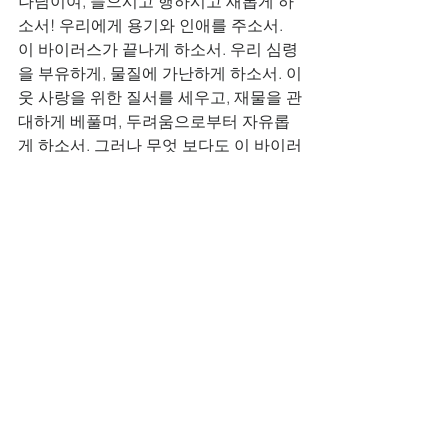
나님이여, 들으시고 행하시고 새롭게 하
소서! 우리에게 용기와 인애를 주소서. 
이 바이러스가 끝나게 하소서. 우리 심령
을 부유하게, 물질에 가난하게 하소서. 이
웃 사랑을 위한 질서를 세우고, 재물을 관
대하게 베풀며, 두려움으로부터 자유롭
게 하소서. 그러나 무엇 보다도 이 바이러
스를 속히 끝내소서!…………”
  오늘  필자는 “우리가 또다시 춤추게 될
때까지”라는 글을 통해서, 이 땅에 모든 
바이러스들이 완전히 멸절되기를 위해
서 하나님께 간절히 기도한다.  이 땅에 
이 일을 하실 분은 오직 전능하신 우리 아
버지 하나님만이 하실 수가 있음을 분명
히 믿는다. “전능하신 아버지 하나님이시
여! 이 지구촌에 우굴거리며 수많은 사람
들을 괴롭히고 사망의 고통으로 몰아가
고 있는 이 신종 코로나 바이러스가 속히 
완전히 다 끝나버리게 하옵소서! 그래서 