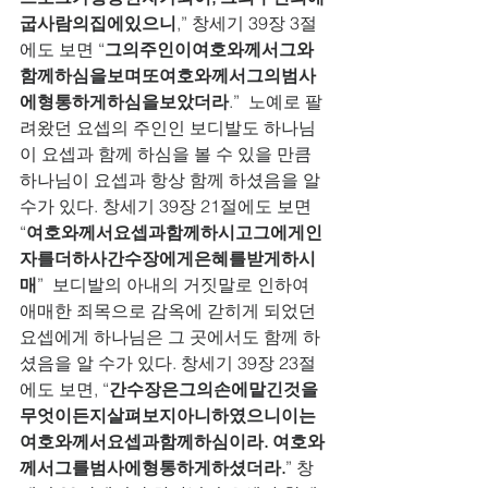
굽사람의집에있으니
,” 창세기 39장 3절
에도 보면 “
그의주인이여호와께서그와
함께하심을보며또여호와께서그의범사
에형통하게하심을보았더라
.”  노예로 팔
려왔던 요셉의 주인인 보디발도 하나님
이 요셉과 함께 하심을 볼 수 있을 만큼 
하나님이 요셉과 항상 함께 하셨음을 알 
수가 있다. 창세기 39장 21절에도 보면 
“
여호와께서요셉과함께하시고그에게인
자를더하사간수장에게은혜를받게하시
매
”  보디발의 아내의 거짓말로 인하여 
애매한 죄목으로 감옥에 갇히게 되었던 
요셉에게 하나님은 그 곳에서도 함께 하
셨음을 알 수가 있다. 창세기 39장 23절
에도 보면, “
간수장은그의손에맡긴것을
무엇이든지살펴보지아니하였으니이는
여호와께서요셉과함께하심이라. 여호와
께서그를범사에형통하게하셨더라.
” 창