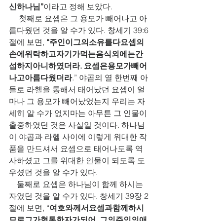
신하나님”
이라고 정해 보았다.   
     첫째로 요셉은 그 용모가 빼어나고 아
름다웠던 것을 알 수가 있다. 창세기 39:6
절에 보면, 
“주인이그의소유를다요셉의
손에위탁하고자기가먹는음식외에는간
섭하지아니하였더라. 요셉은용모가빼어
나고아름다웠더라
.” 야곱의 열 한번째 아
들로 라헬을 통해서 태어났던 요셉이 얼
마나 그 용모가 빼어났었는지 우리는 자
세히 알 수가 없지마는 아무튼 그 인물이 
출중하였던 것은 사실일 것이다. 하나님
이 야곱과 라헬 사이에 이렇게 위대한 작
품을 만드셔서 요셉으로 태어나도록 역
사하셨고 그를 위대한 인물이 되도록 도
우셨던 것을 알 수가 있다.
    둘째로 요셉은 하나님이 함께 하시는 
자였던 것을 알 수가 있다. 창세기 39장 2
절에 보면, “
여호와께서요셉과함께하시
므로그가형통한자가되어, 그의주인의애