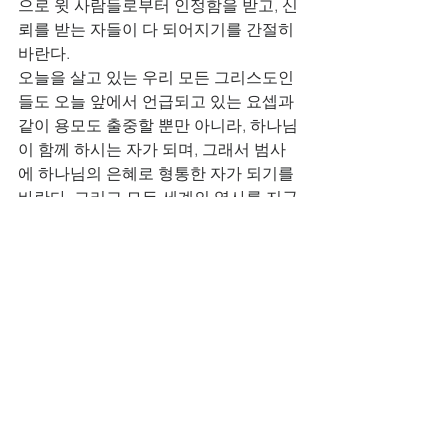
으로 윗 사람들로부터 인정함을 받고, 신
뢰를 받는 자들이 다 되어지기를 간절히 
바란다. 
오늘을 살고 있는 우리 모든 그리스도인
들도 오늘 앞에서 언급되고 있는 요셉과 
같이 용모도 출중할 뿐만 아니라, 하나님
이 함께 하시는 자가 되며, 그래서 범사
에 하나님의 은혜로 형통한 자가 되기를 
바란다. 그리고 모든 세계의 역사를 지금
도 주관하시는 분이 우리 아버지 하나님
이심을 확신하고 믿음으로 주의 말씀에 
순종하며, 어디를 가든지 어느 상황 속에
서도 모든 사람들로부터 인정함을 받으
며 신뢰를 받을 수 있는 정직하고도 진실
된 그리스도인들이 모두 되시기를 간절
히 바란다. 우리들이 이러한 삶을 살아가
게 될 때에 우리 하나님이 우리들을 통해
서 영광과 존귀와 찬송을 받으실 줄로 믿
는다. 아멘, 할렐루야!           