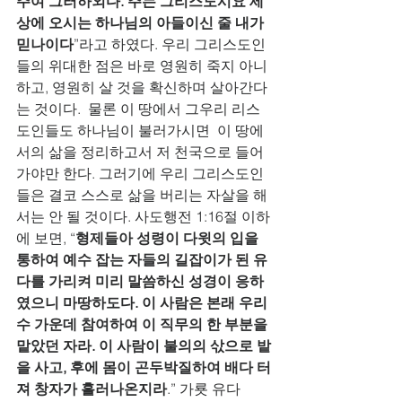
주여 그러하외다. 주는 그리스도시요 세
상에 오시는 하나님의 아들이신 줄 내가 
믿나이다
”라고 하였다. 우리 그리스도인
들의 위대한 점은 바로 영원히 죽지 아니
하고, 영원히 살 것을 확신하며 살아간다
는 것이다.  물론 이 땅에서 그우리 리스
도인들도 하나님이 불러가시면  이 땅에
서의 삶을 정리하고서 저 천국으로 들어
가야만 한다. 그러기에 우리 그리스도인
들은 결코 스스로 삶을 버리는 자살을 해
서는 안 될 것이다. 사도행전 1:16절 이하
에 보면, “
형제들아 성령이 다윗의 입을 
통하여 예수 잡는 자들의 길잡이가 된 유
다를 가리켜 미리 말씀하신 성경이 응하
였으니 마땅하도다. 이 사람은 본래 우리 
수 가운데 참여하여 이 직무의 한 부분을 
맡았던 자라. 이 사람이 불의의 삯으로 밭
을 사고, 후에 몸이 곤두박질하여 배다 터
져 창자가 흘러나온지라
.” 가룟 유다