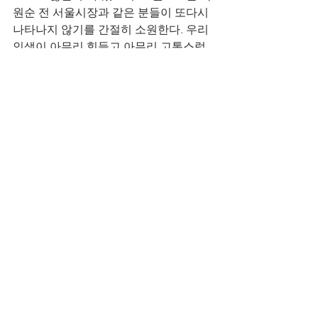
원순 전 서울시장과 같은 분들이 또다시 
나타나지 않기를 간절히 소원한다. 우리 
인생이 아무리 힘들고 아무리 고통스럽
다 할찌라도, 아무리 진퇴양난의 극한 어
려움을 겪고 있다 할찌라도 결단코 삶을 
포기한다거나 낙심하지 말고, 오직 하나
님의 능력만을 믿고서 끝까지 참고 인내
하며 극복해 나가므로 기어코 승리해야
만 할 것이다. 이것이 바로 영원한 삶을 
추구하는 사람들의 삶의 모습인 것이다. 
아멘! 할렐루야!   
See All
Recent Posts