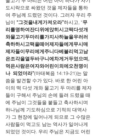
물고기 두 마리는 어린 아이 하나가 자기 
도시락으로 싸왔던 것을 제자들을 통하
여 주님께 드렸던 것이다. 그러자 우리 주
님이 
“그것을내게가져오라”
하시고, “
무
리를명하여잔디위에앉히시고떡다섯개
와물고기두마리를가지사하늘을우러러
축하하시고떡을떼어제자들에게무시매
제자들이무리에게주니다베불리먹고남
은조각을열두바구니에차게거두었으며, 
먹은사람은여자와어린이외에오천명이
나  되었더라”
(마태복음 14:19-21)는 말
씀을 발견할 수가 있다. 바로 한 어린 아
이의 떡 다섯 개와 물고기 두 마리를 제자
들이 구해서 주님의 손에 들려 드렸을 때
에 주님이 그것들을 붙들고 축사하시며 
하나님께 기도하심으로 기적의 대역사
가 그 현장에 일어나게 되므로 그 수많은 
사람들이 먹고도 남는 역사가 일어나게 
되었던 것이다. 우리 주님은 지금도 어린 