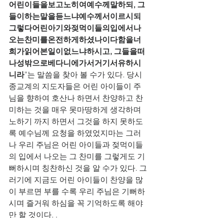
어린이들을보고노히여예수께말하되, 그
들이하는말을듣느냐예수께서이르시되
그렇다어린아기와젖먹이들의입에서나
오는찬미를온전하게하셨나이다함을너
희가읽어본일이없느냐하시고, 그들을떠
나성밖으로베다니에가서거기서유하시
니라
”는 말씀을 찾아 볼 수가 있다. 당시 
종교계의 지도자들은 어린 아이들이 주
님을 향하여 호산나 하면서 찬양하고 찬
미하는 것을 매우 못마땅하게 생각하며 
노하기 까지 하면서 그것을 하지 못하도
록 예수님께 요청을 하였었지마는 그러
나 우리 주님은 어린 아이들과 젖먹이들
의 입에서 나오는 그 찬미를 그렇게도 기
뻐하시며 칭찬하신 것을 알 수가 있다. 그
러기에 지금도 어린 아이들이 찬양을 많
이 부르면 부를 수록 우리 주님은 기뻐하
시며 즐거워 하심을 꼭 기억하도록 해야
만 할 것이다. .  