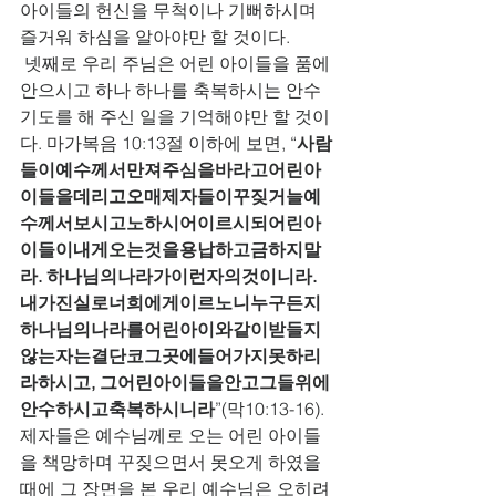
아이들의 헌신을 무척이나 기뻐하시며 
즐거워 하심을 알아야만 할 것이다. 
 넷째로 우리 주님은 어린 아이들을 품에 
안으시고 하나 하나를 축복하시는 안수
기도를 해 주신 일을 기억해야만 할 것이
다. 마가복음 10:13절 이하에 보면, “
사람
들이예수께서만져주심을바라고어린아
이들을데리고오매제자들이꾸짖거늘예
수께서보시고노하시어이르시되어린아
이들이내게오는것을용납하고금하지말
라. 하나님의나라가이런자의것이니라. 
내가진실로너희에게이르노니누구든지
하나님의나라를어린아이와같이받들지
않는자는결단코그곳에들어가지못하리
라하시고, 그어린아이들을안고그들위에
안수하시고축복하시니라
”(막10:13-16). 
제자들은 예수님께로 오는 어린 아이들
을 책망하며 꾸짖으면서 못오게 하였을 
때에 그 장면을 본 우리 예수님은 오히려 