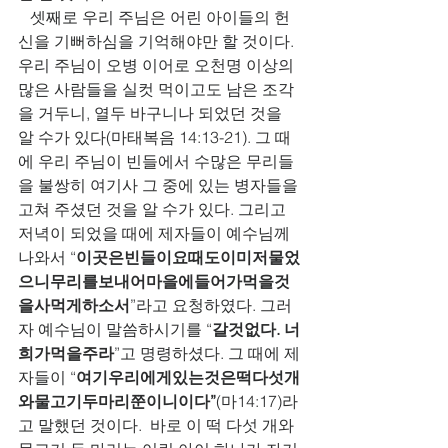
   셋째로 우리 주님은 어린 아이들의 헌
신을 기뻐하심을 기억해야만 할 것이다. 
우리 주님이 오병 이어로 오천명 이상의 
많은 사람들을 실컷 먹이고도 남은 조각
을 거두니, 열두 바구니나 되었던 것을 
알 수가 있다(마태복음 14:13-21). 그 때
에 우리 주님이 빈들에서 수많은 무리들
을 불쌍히 여기사 그 중에 있는 병자들을 
고쳐 주셨던 것을 알 수가 있다. 그리고 
저녁이 되었을 때에 제자들이 예수님께 
나와서 “
이곳은빈들이요때도이미저물었
으니무리를보내어마을에들어가먹을것
을사먹게하소서
”라고 요청하였다. 그러
자 예수님이 말씀하시기를 “
갈것없다. 너
희가먹을주라
”고 명령하셨다. 그 때에 제
자들이 “
여기우리에게있는것은떡다섯개
와물고기두마리쭌이니이다”
(마14:17)라
고 말했던 것이다.  바로 이 떡 다섯 개와 