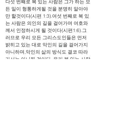
다섯 번째로 복 있는 사람은 그가 하는 모
든 일이 형통하게될 것을 분명히 알아야
만 할것이다(시편 1:3).여섯 번째로 복 있
는 사람은 의인의 길을 걸어가며 여호와
께서 인정하시게 될 것이다(시편1:6).그
러므로 우리 모든 그리스도인들은 먼저 
밝히고 있는 대로 악인의 길을 걸어가지 
아니하며,악인의 삶의 방식도 결코 따라
가서는 아니될 것이다. 우리 복 있는 사람
들은, 우리 의인들은여호와께서 인정하
시는 길로만 조심스럽게 한 걸음 한 걸음 
걸어가야만 할 것이다. 올 한 해를살아갈 
때에 우리 모두가 단 한 번만이라고 악인
의 길을 걸어가지 아니하고, 오직 의인의 
길로만걸어가게 되므로 전능하신 우리 
아버지 하나님 앞에서, 우리 주님의 심판 
보좌 앞에서 언제나칭찬을 받으며 인정
받는 자들이 모두 다 되어야만 할 것이
다. 아멘, 할렐루야!