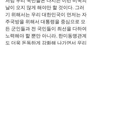
처럼 우리 국민들은 다시는 이런 비국의 
날이 오지 않게 해야만 할 것이다. 그러
기 위해서는 우리 대한민국이 먼저는 자
주국방을 위해서 대통령을 중심으로 모
든 군인들과 전 국민들이 최선을 다하여 
노력해야 할 뿐만 아니라, 한미동맹관계
도 더욱 돈독하게 강화해 나가면서 우리 
대한민국을 수호하며, 자유를 지켜 나가
는 일에 최선을 다해야만 할 것이다. 우
리 그리스도인들은 6.25 전쟁 72주년을 
맞이하게 되면서 우리 대한민국의 자유
민주주의 체제가 더욱 더 강화되기를 위
해 기도하며, 자유시장경제도 더욱 더 발
전해 나가기를 위해서 기도하고, 더 나아
가서는 저 북한 땅의 굶주림과 부자유함
으로 인하여 학대를 받으며 고통 중에 있
는 우리 북한 주민들이 공산 독재 체제로
부터 속히 자유함을 얻어서 우리 남북이 
복음의 능력과 자유민주주의 체제로 통