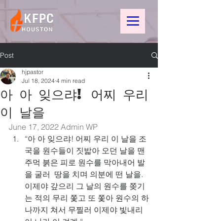
Post
hjpastor
Jul 18, 2024
4 min read
아 아 잊으랴! 어찌 우리
이 날을
June 17, 2022 
Admin WP
“아 아 잊으랴! 어찌 우리 이 날을 조
국을 원수들이 짓밟아 오던 날을 맨 
주먹 붉은 피로 원수를 막아내어 발
을 굴러  땅을 치며 의분에 떤 날을. 
이제야 갚으리 그 날의 원수를 쫒기
는 적의 무리 쫓고 또 쫓아 원수의 하
나까지 쳐서 무찔러 이제야 빛내리 