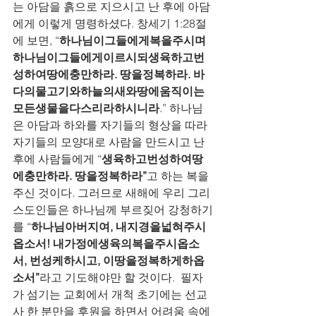
는 아담을 흙으로 지으시고 난 후에 아담
에게 이렇게 명령하셨다. 창세기 1:28절
에 보면, “
하나님이그들에게복을주시며
하나님이그들에게이르시되생육하고번
성하여땅에충만하라. 땅을정복하라. 바
다의물고기와하늘의새와땅에움직이는
모든생물을다스리라하시니라
.” 하나님
은 아담과 하와를 자기들의 형상을 따라 
자기들의 모양대로 사람을 만드시고 난 
후에 사람들에게 “
생육하고번성하여땅
에충만하라. 땅을정복하라”
고 하는 복을 
주신 것이다. 그러므로 새해에 우리 그리
스도인들은 하나님께 부르짖어 강청하기
를 “
하나님아버지여, 내지경을넓혀주시
옵소서! 내가정에생육의복을주시옵소
서, 번성케하시고, 이땅을정복하게하옵
소서”
라고 기도해야만 할 것이다.  필자
가 섬기는 교회에서 개척 초기에는 선교
사 한 분만을 후원을 하면서 어려움 속에