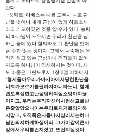
님께 기도하므로 응답받기를 간절히 바
란다.    
   셋째로, 야베스는 나를 도우사 나로 환
난을 벗어나 내게 근심이 없게 하옵소서
라고 기도하였던 것을 알 수가 있다. 능력
의 하나님이 도우시면 우리가 환난을 당
하는 중에 있다 할찌라도 그 환난을 벗어
날 수가 있는 것이다. 그래서 나중에는 우
리가 하고 있는 근심이나 걱정들이 없어
지도록 하나님이 역사하시는 것이다. 사
도 바울은 고린도후서 1장 8절 이하에서 
“
형제들아우리가아시아에서당한환난을
너희가모르기를원하지아니하노니, 힘에
겹도록심한고난을당하여살소망까지끊
이지고, 우리는우리자신이사형선교를받
은줄알았으니이는우리로자기를의지하
지말고, 오직죽은자를다시살리시는하나
님만의지하게하심이라. 그가이같이큰사
망에서우리를건지셨고, 또건지실것이