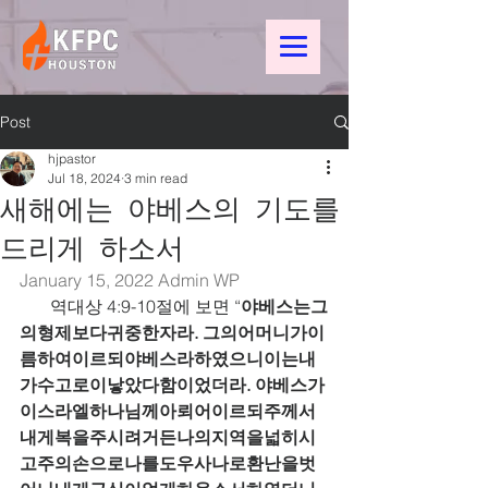
Post
hjpastor
Jul 18, 2024
3 min read
새해에는 야베스의 기도를
드리게 하소서
January 15, 2022 
Admin WP
       역대상 4:9-10절에 보면 “
야베스는그
의형제보다귀중한자라. 그의어머니가이
름하여이르되야베스라하였으니이는내
가수고로이낳았다함이었더라. 야베스가
이스라엘하나님께아뢰어이르되주께서
내게복을주시려거든나의지역을넓히시
고주의손으로나를도우사나로환난을벗