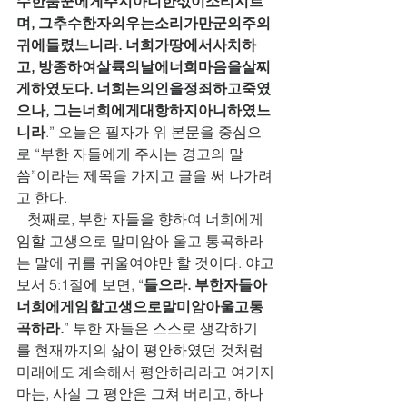
수한품꾼에게주지아니한삯이소리지르
며, 그추수한자의우는소리가만군의주의
귀에들렸느니라. 너희가땅에서사치하
고, 방종하여살륙의날에너희마음을살찌
게하였도다. 너희는의인을정죄하고죽였
으나, 그는너희에게대항하지아니하였느
니라
.” 오늘은 필자가 위 본문을 중심으
로 “부한 자들에게 주시는 경고의 말
씀”이라는 제목을 가지고 글을 써 나가려
고 한다.   
   첫째로, 부한 자들을 향하여 너희에게 
임할 고생으로 말미암아 울고 통곡하라
는 말에 귀를 귀울여야만 할 것이다. 야고
보서 5:1절에 보면, “
들으라. 부한자들아
너희에게임할고생으로말미암아울고통
곡하라.
” 부한 자들은 스스로 생각하기
를 현재까지의 삶이 평안하였던 것처럼 
미래에도 계속해서 평안하리라고 여기지
마는, 사실 그 평안은 그쳐 버리고, 하나