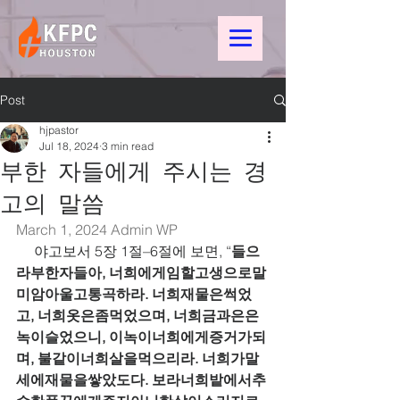
Post
hjpastor
Jul 18, 2024
3 min read
부한 자들에게 주시는 경
고의 말씀
March 1, 2024 
Admin WP
     야고보서 5장 1절–6절에 보면, “
들으
라부한자들아, 너희에게임할고생으로말
미암아울고통곡하라. 너희재물은썩었
고, 너희옷은좀먹었으며, 너희금과은은
녹이슬었으니, 이녹이너희에게증거가되
며, 불같이너희살을먹으리라. 너희가말
세에재물을쌓았도다. 보라너희밭에서추