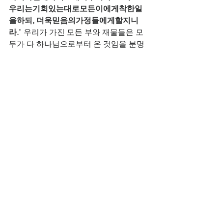
우리는기회있는대로모든이에게착한일
을하되, 더욱믿음의가정들에게할지니
라.
” 우리가 가진 모든 부와 재물들은 모
두가 다 하나님으로부터 온 것임을 분명
히 인식하고서, 하나님이 주신 부를 가지
고 악한 일에 사용하지 말고, 선한 일을 
하며, 착한 일에 위해서, 주님의 교회를 
섬기는 일에 사용해야만 할 것이다. 그랗
게 실행할 때에 먼 훗날 우리 주님의 심
판 보좌 앞에 우리가 섰을 때에 주님으로
부터 “
잘하였도다, 착하고충성된종아
”라
고 하는 칭찬을 받게 될 것이다. 아멘, 헬
렐루야!    