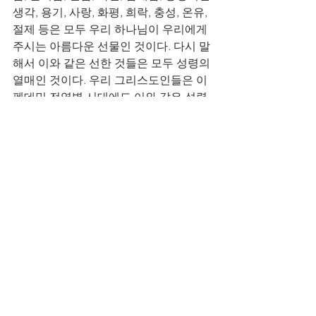
생각, 용기, 사랑, 화평, 희락, 충성, 온유, 
절제 등은 모두 우리 하나님이 우리에게 
주시는 아름다운 선물인 것이다. 다시 말
해서 이와 같은 선한 것들은 모두 성령의 
열매인 것이다. 우리 그리스도인들은 이 
펜데믹 전염병 시대에도 이와 같은 성령
의 열매들을 주렁 주렁 많이 맺는 일에 최
선을 다하며, 더욱 하나님께 매달려 기도
하며, 모여서 예배드리며, 복음 전도하는 
일에 전력을 다해야만 할 것이다. “내일 
일을 염려하지 말라”는 이 말씀은 우리 
주님의 명령인 것이다. 이 펜데믹 시대에
도 우리는 주님의 명령에 순종하면서 승
리하는 삶을 살아가야만 할 것이다.  할렐
루야! 아멘!              