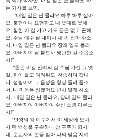
숙 씨가 작사한 “내일 일은 난 몰라요”라
는 가사를 보면, 
       “내일 일은 난 몰라요 하루 하루 살아
요, 불행이나 요행함도 내 뜻대로 못해
요, 험한 이 길 가고 가도 끝은 없고 곤해
요, 주님 예수 팔 내미사 내 손 잡아 주소
서, 내일 일은 난 몰라요 장래 일도 몰라
요, 아버지여 날 붙드사 평탄한 길 주옵소
서!”
      “좁은 이길 진리의 길 주님 가신 그 옛
길, 힘이 들고 여려워도  찬송하며 갑니
다. 성령이여 그 음성을 항상 들려 줍소
서, 내 마음은 정했어요 변치 말게 하소
서,  내일 일은 난 몰라요, 장래 일도 몰라
요, 아버지여 아버지여 주신 소명 이루소
서!”
     “만왕의 왕 예수께서 이 세상에 오셔
서 만 백성을 구속하니 참 구주가 되시
네, 순교자의 본을 받아 나의 믿음 지키