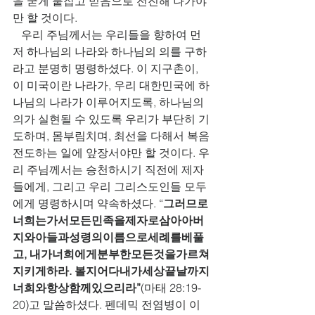
을 굳게 붙잡고 믿음으로 전진해 나가야
만 할 것이다.
   우리 주님께서는 우리들을 향하여 먼
저 하나님의 나라와 하나님의 의를 구하
라고 분명히 명령하셨다. 이 지구촌이, 
이 미국이란 나라가, 우리 대한민국에 하
나님의 나라가 이루어지도록, 하나님의 
의가 실현될 수 있도록 우리가 부단히 기
도하며, 몸부림치며, 최선을 다해서 복음 
전도하는 일에 앞장서야만 할 것이다. 우
리 주님께서는 승천하시기 직전에 제자
들에게, 그리고 우리 그리스도인들 모두
에게 명령하시며 약속하셨다. “
그러므로
너희는가서모든민족을제자로삼아아버
지와아들과성령의이름으로세례를베풀
고, 내가너희에게분부한모든것을가르쳐
지키게하라. 볼지어다내가세상끝날까지
너희와항상함께있으리라”
(마태 28:19-
20)고 말씀하셨다. 펜데믹 전염병이 이 