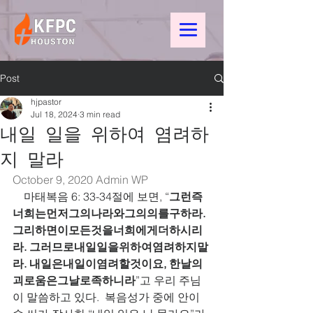
Post
hjpastor
Jul 18, 2024
3 min read
내일 일을 위하여 염려하
지 말라
October 9, 2020 
Admin WP
    마태복음 6: 33-34절에 보면, “
그런즉
너희는먼저그의나라와그의의를구하라. 
그리하면이모든것을너희에게더하시리
라. 그러므로내일일을위하여염려하지말
라. 내일은내일이염려할것이요, 한날의
괴로움은그날로족하니라
”고 우리 주님
이 말씀하고 있다.  복음성가 중에 안이