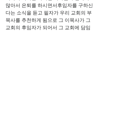
많아서 은퇴를 하시면서후임자를 구하신
다는 소식을 듣고 필자가 우리 교회의 부
목사를 추천하게 됨으로 그 이목사가 그 
교회의 후임자가 되어서 그 교회에 담임
목사로 가게 되었던 것이다. 그 후로필자
가 섬기던 교회는 2018년 11월에 교인
들 중에서 권사님 한 분이 교회에 건축헌
금5만불을 헌금을 하시게 됨으로 모자
란 1만불을 교회에서 보태서 뱅크에 있
던 6만 여불의부채를 모두 다 갚게 되었
던 것이다. 할렐루야! 이 일 역시도 하나
님의 은혜가 아닐 수가없었던 것이다(계
속). 아멘, 할렐루야!