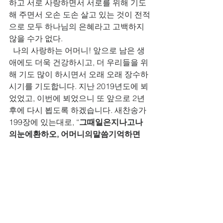
하고 서로 사랑하면서 서로를 위해 기도
해 주면서 오손 도손 살고 있는 것이 전적
으로 모두 하나님의 은혜라고 고백하지 
않을 수가 없다.
  나의 사랑하는 어머니! 앞으로 남은 생
애에도 더욱 건강하시고, 더 우리들을 위
해 기도 많이 하시면서 오래 오래 장수하
시기를 기도합니다. 지난 2019년도에 뵈
었었고, 이번에 뵈었으니 또 앞으로 2년 
후에 다시 뵙도록 하겠습니다. 새찬송가 
199장에 있는대로, “
그때일은지나고나
의눈에환하오, 어머니의말씀기억하면
서, 나도시시때때로성경말씀읽으며주의
뜻을따라살려합니다. 귀하고귀하다, 우
리어머니가들려주시던재미있게듣던말
이책중에있으니, 이성경심히사랑합니
다
.” 나의 사랑하는 어머니가 읽으시던 
성경책, 나의 어머니가 사랑하며 늘 읽으
시던 성경책, 필자도 이 성경을 사랑하면