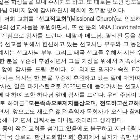
젊은 학생들을 보내 주시기도 하고, 또 때로는 노인 성도들
님 아버지 앞에 감사하면서 목회에 전무할 뿐이다. 
 저희 교회를 “
선교적교회”(Missional Church)
로 인도
의 선교사들을 후원하면서, 또 한 분의 MNA Coordinat
 진심으로 감사를 드린다. 네팔과 베트남, 필리핀 등을 
국 선교를 위해서 헌신하고 있는 선교사님 부부와 그 동
계시는 선교사님 부부, 그리고 태국 선교를 위해서 지난 
한 분을 꾸준히 후원하면서 그들 가정을 위해서 계속해서
에 감사를 드릴 뿐이다. 이 외에도 필자가 속한 PCA M
 수고하시는 목사님 한 분을 꾸준히 후원하고 있는 일에 대하
감사한 일은 파키스탄으로 2023년도에 들어가시는 선교
에 대하여 또한 하나님 앞에 감사를 드린다. 우리 주님이 
로 하여금 “
모든족속으로제자를삼으며, 전도하고선교하
면서. 앞으로도 새로운 젊은 후임자 목회자가 오신다 할찌라
 나가면서 멈춰서는 아니될 것이라고 생각한다.         
한 종이 작은 교회를 섬기고 있음에도 불구하고 지난 6월
CKC(미국 장로교, 한인교회협의회) 총회에서 필자가 속한