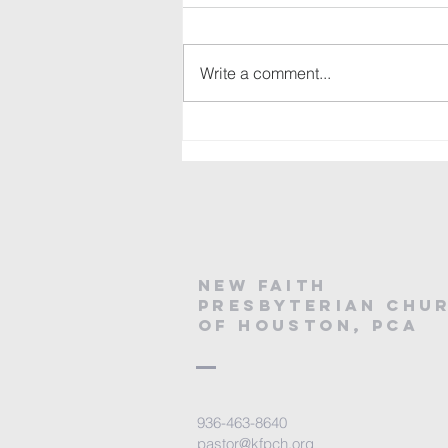
이인승 목사(새 믿음장로교회 원
로목사) 코리아 월드 종교 칼럼니
Write a comment...
스트
new Faith
Presbyterian Chu
of Houston, PCA
936-463-8640
pastor@kfpch.org