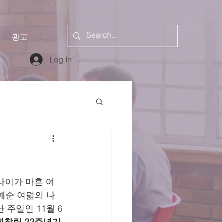
광고
Log In
 나이가 마흔 여
예순 여덟의 나
 주일인 11월 6
회창립 22주년기