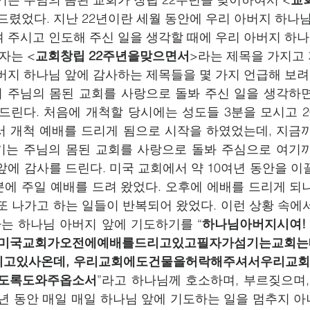
 드렸었다. 지난 22년이란 세월 동안에 우리 아버지 하나
 주시고 인도해 주신 일을 생각할 때에 우리 아버지 하나
자는 <
교회창립 22주년을맞으면서
>라는 제목을 가지고
지 하나님 앞에 감사하는 제목들을 몇 가지 언급해 보려고 
 주님의 몸된 교회를 사랑으로 돌봐 주신 일을 생각하면
린다. 처음에 개척할 당시에는 성도들 3분을 모시고 200
 개척 예배를 드리게 됨으로 시작을 하였었는데, 지금까
기는 주님의 몸된 교회를 사랑으로 돌봐 주심으로 여기까
앞에 감사를 드린다. 미국 교회에서 약 10여년 동안을 이
0분에 주일 예배를 드려 왔었다. 오후에 에배를 드리게 되
또 나가고 하는 일들이 반복되어 왔었다. 이런 상황 속에서
는 하나님 아버지 앞에 기도하기를 “
하나님아버지시여!
미국교회가오전에예배를드리고있고필자가섬기는교회는
드리고있사온데, 우리교회에도건물을허락해주셔서우리교
도록도와주옵소서
”라고 하나님께 호소하며, 부르짖으며,
여년 동안 매일 매일 하나님 앞에 기도하는 일을 멈추지 